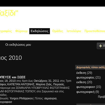
ξίδι"
γραφίες
Φόρουμ
Εκδηλώσεις
Ομάδες
Ιστολόγια
Προυποθέσει
Οι εκδηλώσεις μου
Π
ιος 2010
Δημοφιλείς τύποι εκδ
έκθεση
(29)
ΠΕΥΣΕ και ΣΩΣΕ
φωτογραφίας
(21)
ιος 18, 2010
στις 6pm έως
Οκτώβριος 31, 2011
στις 7pm
εκθεση
(20)
άφος ΚΑΠΕΤΑΝ ΑΝΤΩΝΗΣ, Μαρίνα Ζεάς, Πειραιάς.
φωτογραφιασ
(15)
πάρουμε για ΣΕΜΙΝΑΡΙΑ ΥΠΟΒΡΥΧΙΑΣ ΦΩΤΟΓΡΑΦΙΑΣ
 Α/Μ ΦΩΤΟΓΡΑΦΙΑΣ ΤΟΠΙΟΥ, στο Σαρωνικό και στις
φωτογραφική
(9)
λάδες.
Προβ
άνωση:
Yorgos Philippeos
| Τύπος:
σεμιανρια
,
ογραφιασ