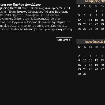
Δεκέμβριος
20
εση του Παύλου Δανελάτου
Κ
Δ
Τρ
Τε
Πε
έμβριος 16, 2010
στις 10:30pm έως
Ιανουάριος 22, 2011
1
2
ς 3pm –
Εκπαιδευτικός Οργανισμός Ανδρέας Βουτσινάς
ΦΗ ΖΩΗ Πέμπτη 16 Δεκεμβρίου 2010 Εγκαίνια
5
6
7
8
9
ογραφικής έκθεσης του Παύλου Δανελάτου στον
12
13
14
15
16
αιδευτικό Οργανισμό Ανδρέας Βουτσινάς Την Πέμπτη 16
19
20
21
22
23
μβρίου 2010, στις 10.30 το βράδυ, στο χώρο του Ε
…
26
27
28
29
30
άνωση:
Παύλος Δανελάτος
| Τύπος:
φωτογραφική
,
έκθεση
Επόμενο >
Ιανουάριος
20
Κ
Δ
Τρ
Τε
Πε
2
3
4
5
6
9
10
11
12
13
16
17
18
19
20
23
24
25
26
27
30
31