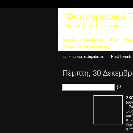
"Φωτογραφικό Τα
Ελληνική Λέσχη Φωτογραφίας
Αρχική
Η σελίδα μου
Μέλη
Φωτο
Χορηγοί & Υποστηρικτές
Επικείμενες εκδηλώσεις
Past Events
Πέμπτη, 30 Δεκέμβρ
ΣΚΟ
Ιούν
–
Σκ
Σαλ
και
Κυκ
Οργ
φωτ