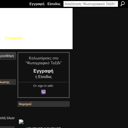
Εγγραφή
Είσοδος
ς
Συνομιλία
ροσθήκη
Καλωσόρισες στο
"Φωτογραφικό Ταξίδι"
Εγγραφή
ή
Είσοδος
ήλωσης
Or sign in with:
Χορηγοί
ολή όλων