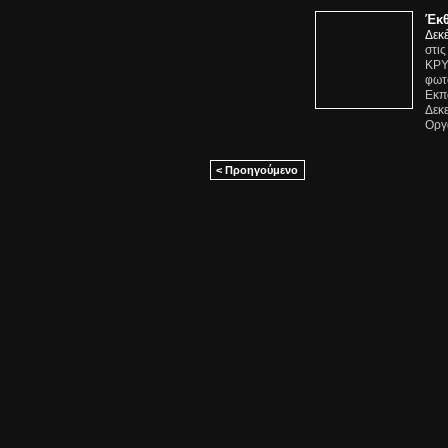
Έκθ
Δεκ
στι
ΚΡΥ
φωτ
Εκπ
Δεκε
Οργ
< Προηγούμενο