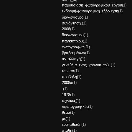
παρουσίαση_φωτογραφικού_έργου
(1)
εκδρομή-φωτογραφική_εξόρμηση
(1)
διαγωνισμός
(1)
συνάντηση.
(1)
2008
(1)
διαγωνισμου
(1)
παγκυπριου
(1)
φωτογραφιών
(1)
βραβευμένων
(1)
ανταλλαγή
(1)
γενέθλια_ενός_χρόνου_τού_
(1)
ταινιασ
(1)
προβολη
(1)
2008»
(1)
-
(1)
1978
(1)
τεχνικές
(1)
«φωτογραφικές
(1)
θέμα
(1)
με
(1)
ευσταθιάδη
(1)
στάθη
(1)