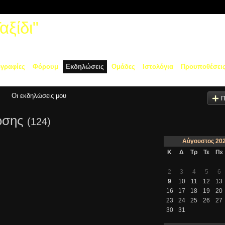
ξίδι"
γραφίες
Φόρουμ
Εκδηλώσεις
Ομάδες
Ιστολόγια
Προυποθέσει
Οι εκδηλώσεις μου
Π
λωσης
(124)
Αύγουστος
20
Κ
Δ
Τρ
Τε
Πε
2
3
4
5
6
9
10
11
12
13
16
17
18
19
20
23
24
25
26
27
30
31