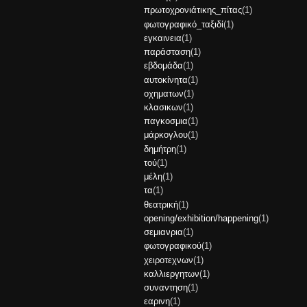
πρωτοχρονιάτικης_πίτας
(1)
φωτογραφικό_ταξιδί
(1)
εγκαινεια
(1)
παράσταση
(1)
εβδομάδα
(1)
αυτοκίνητα
(1)
οχηματων
(1)
κλασικων
(1)
παγκοσμια
(1)
μάρκογλου
(1)
δημήτρη
(1)
τού
(1)
μέλη
(1)
τα
(1)
θεατρική
(1)
opening/exhibition/happening
(1)
σεμιανρια
(1)
φωτογραφικού
(1)
χειροτεχνων
(1)
καλλιεργητων
(1)
συναντηση
(1)
εαρινη
(1)