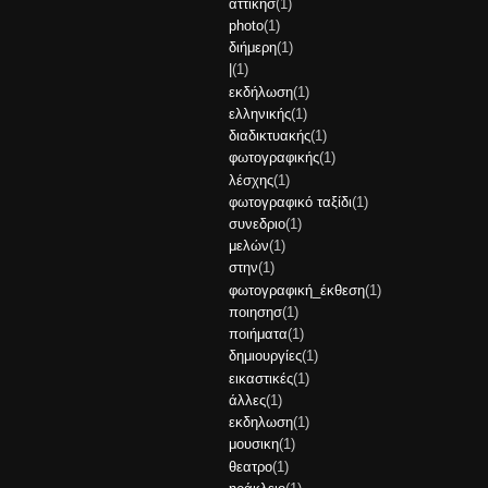
αττικησ
(1)
photo
(1)
διήμερη
(1)
|
(1)
εκδήλωση
(1)
ελληνικής
(1)
διαδικτυακής
(1)
φωτογραφικής
(1)
λέσχης
(1)
φωτογραφικό ταξίδι
(1)
συνεδριο
(1)
μελών
(1)
στην
(1)
φωτογραφική_έκθεση
(1)
ποιησησ
(1)
ποιήματα
(1)
δημιουργίες
(1)
εικαστικές
(1)
άλλες
(1)
εκδηλωση
(1)
μουσικη
(1)
θεατρο
(1)