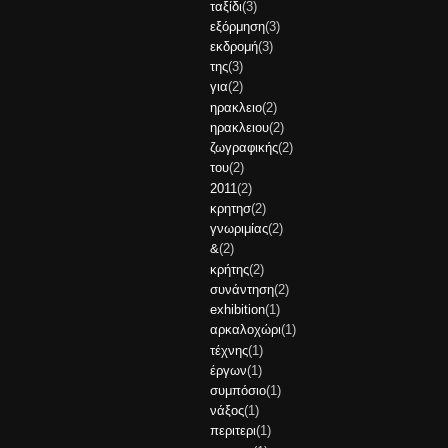
ταξίδι
(3)
εξόρμηση
(3)
εκδρομή
(3)
της
(3)
για
(2)
ηρακλειο
(2)
ηρακλειου
(2)
ζωγραφικής
(2)
του
(2)
2011
(2)
κρητησ
(2)
γνωριμίας
(2)
&
(2)
κρήτης
(2)
συνάντηση
(2)
exhibition
(1)
αρκαλοχώρι
(1)
τέχνης
(1)
έργων
(1)
συμπόσιο
(1)
νάξος
(1)
περιτερι
(1)