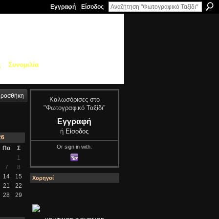
Εγγραφή
Είσοδος
ς
Συνομιλία
ροσθήκη
Καλωσόρισες στο
"Φωτογραφικό Ταξίδι"
Εγγραφή
ή
Είσοδος
26
Or sign in with:
Πα
Σ
1
7
8
14
15
Χορηγοί
21
22
28
29