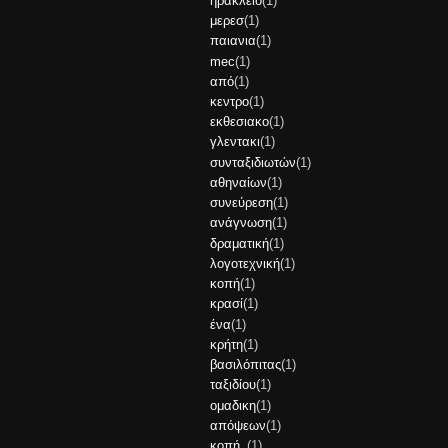
ηράκλειο
(1)
μερεσ
(1)
παιανια
(1)
mec
(1)
από
(1)
κεντρο
(1)
εκθεσιακο
(1)
γλεντακι
(1)
συνταξιδιωτών
(1)
αθηναίων
(1)
συνεύρεση
(1)
ανάγνωση
(1)
δραματική
(1)
λογοτεχνική
(1)
κοπή
(1)
κρασί
(1)
ένα
(1)
κρήτη
(1)
βασιλόπιτας
(1)
ταξιδίου
(1)
ομαδικη
(1)
απόψεων
(1)
κοπή_
(1)