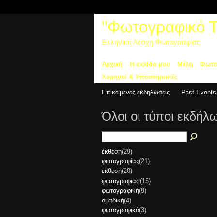
"Φωτογραφικό Τα
Ελληνική Λέσχη Φωτογραφίας
Αρχική
Η σελίδα μου
Μέλη
Φωτο
Χορηγοί & Υποστηρικτές
Επικείμενες εκδηλώσεις
Past Events
Όλοι οι τύποι εκδή
έκθεση
(29)
φωτογραφίας
(21)
εκθεση
(20)
φωτογραφιασ
(15)
φωτογραφική
(9)
ομαδική
(4)
φωτογραφικό
(3)