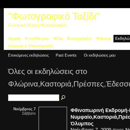
"Φωτογραφικό Ταξίδι"
Ελληνική Λέσχη Φωτογραφίας
Αρχική
Η σελίδα μου
Μέλη
Φωτογραφίες
Φόρουμ
Εκδηλώ
Χορηγοί & Υποστηρικτές
Επικείμενες εκδηλώσεις
Past Events
Οι εκδηλώσεις μου
Όλες οι εκδηλώσεις στο
Φλώρινα,Καστοριά,Πρέσπες,Έδεσ
Νοέμβριος 7
Φθινοπωρινή Εκδρομή-
Σάββατο
Νυμφαίο,Καστοριά,Πρέ
Όλυμπος
Νοέμβριος 7, 2009
προς
Ν