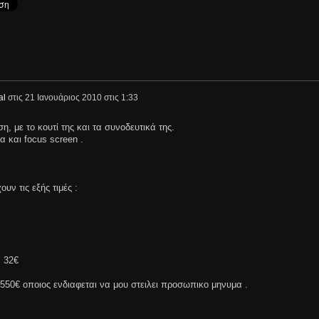
al
στις
21 Ιανουάριος 2010 στις 1:33
, με το κουτί της και τα συνοδευτικά της.
α και focus screen .
υν τις εξής τιμές :
 32€
0€ οποιος ενδιαφεται να μου στειλει προσωπικο μηνυμα .