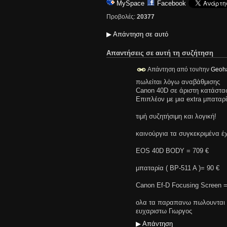
MySpace
Facebook
Προβολές:
20377
▶
Απάντηση σε αυτό
Απαντήσεις σε αυτή τη συζήτηση
Απάντηση από τον/την
Geoh
πωλεἰται λὀγω αναβἀθμισης
Canon 40D σε άριστη κατάσταση
Επιπλέον με μια extra μπαταρί
τιμἠ συζητήσιμη και λογική!
καινούργια τα συγκεκριμένα έχο
EOS 40D BODY = 709 €
μπαταρἰα ( BP-511 A )= 90 €
Canon Ef-D Focusing Screen =
ολα τα παραπανω πωλουνται 55
ευχαριστω Γιωργος
▶
Απάντηση