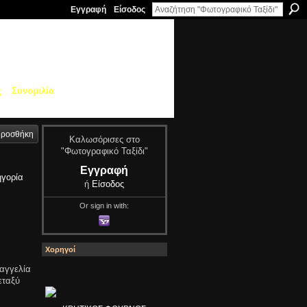
Εγγραφή
Είσοδος
ς
Συνομιλία
ροσθήκη
Καλωσόρισες στο
"Φωτογραφικό Ταξίδι"
Εγγραφή
ηγορία
ή
Είσοδος
Or sign in with:
Χορηγοί
 αγγελία
εταξύ