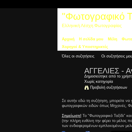
"Φωτογραφικό Τα
Ελληνική Λέσχη Φωτογραφίας
Αρχική
Η σελίδα μου
Μέλη
Φωτο
Χορηγοί & Υποστηρικτές
Όλες οι συζητήσεις
Οι συζητήσεις μο
ΑΓΓΕΛΙΕΣ - Α
Δημοσιεύτηκε από το χρήσ
Χωρίς κατηγορία
Προβολή συζητήσεων
Σε αυτήν εδώ τη συζήτηση, μπορείτε να 
φωτογραφικών ειδών όπως Μηχανές, Φακ
Σημείωση!
Το "Φωτογραφικό Ταξίδι" και
(την πλήρη ευθύνη την φέρει το μέλος 
των ενδιαφερομένων-εμπλεκομένων μελ