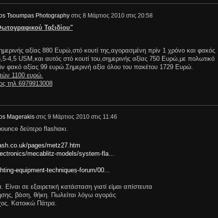
os Tsoumpas Photography
στις
8 Μάρτιος 2010 στις 20:58
Φωτογραφικού Ταξιδίου"
ερινής αξίας 880 Ευρώ,στό κουτί της,αγορασμένη πρίν 1 χρόνο και φακός
5-4,5 USM,και αυτός στό κουτί του,σημερινής αξίας 750 Ευρώ,με πολωτικό
όν φακό αξίας 99 ευρώ.Σημερινή αξία όλου του πακέτου 1729 Ευρώ.
 τών 1100 ευρώ.
ος τηλ 6979913008
os Magerakis
στις
9 Μάρτιος 2010 στις 11:46
bounce δεύτερο flashακι.
lash.co.uk/pages/metz27.htm
ectronics/mecablitz-models/system-fla...
ghting-equipment-techniques-forum/00...
 Είναι σε εξαιρετική κατάσταση γιατί είμαι απίστευτα
χρήσης, βάση, θήκη. Πωλείται λόγω αγοράς
χος. Κατοικώ Πάτρα.