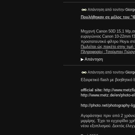
Απάντηση από τον/την
Giorg
Πουλήθηκαν σε μέλος του "
Μηχανή Canon 50D 15,1 Mp,σημ
ευρυγώνιος Canon 10-22mm f3,
προστατευτικό φίλτρο Hoya στ
Πωλείται ώς πακέτο στην τιμή
Πληροφορίες :Τσούμπας Γιώργ
▶
Απάντηση
Απάντηση από τον/την
Giorg
Εξαιρετικό flash με βοηθητικό 
official site:
http://www.metzf
http://www.metz.de/en/photo-el
http://photo.net/photography-li
Αγοράστηκε πριν από 2 χρόνια.
μιρμίρης. Έχει το εγχειρίδιο 
νέου εξοπλισμού. Δεκτός έλεγ