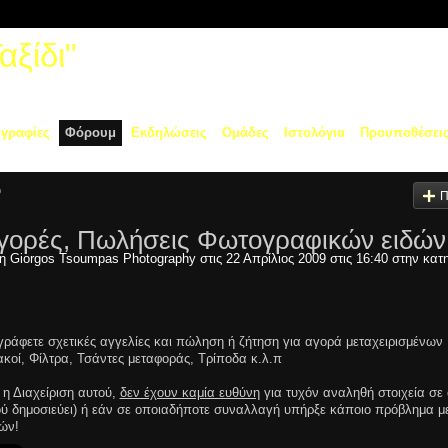
ξίδι"
γραφίες
Φόρουμ
Εκδηλώσεις
Ομάδες
Ιστολόγια
Προυποθέσει
υ
Π
γορές, Πωλήσεις Φωτογραφικών ειδών
τη
Giorgos Tsoumpas Photography
στις 22 Απρίλιος 2009 στις 16:40 στην κατ
γράφετε σχετικές αγγελίες και πώληση ή ζήτηση για αγορά μεταχειρισμένων
οί, Φίλτρα, Τσάντες μεταφοράς, Τρίποδα κ.λ.π
 η Διαχείριση αυτού,
δεν έχουν καμία ευθύνη
για τυχόν αναληθή στοιχεία σε
πού δημοσιεύει) ή εάν σε οποιαδήποτε συναλλαγή υπήρξε κάποιο πρόβλημα μ
ών!