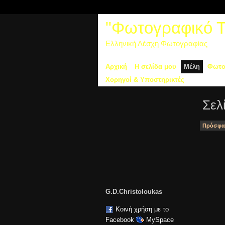
"Φωτογραφικό Τα
Ελληνική Λέσχη Φωτογραφίας
Αρχική
Η σελίδα μου
Μέλη
Φωτο
Χορηγοί & Υποστηρικτές
Σελ
Πρόσφατ
G.D.Christoloukas
Κοινή χρήση με το
Facebook
MySpace