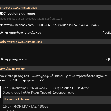
ο του/της G.D.Christoloukas
GDC -couloirs du temps
ημοσιεύτηκε στις 26 Ιανουάριος 2023 και ώρα 19:23
https://www.facebook.com/100006266955568/videos/2652654264953446/
θήκη καταχώρισης ιστολογίου
Προβο
φίες του/της G.D.Christoloukas
σθήκη φωτογραφιών
Προβο
 σχολίων (8 σχόλια)
 να είστε μέλος του "Φωτογραφικό Ταξίδι" για να προσθέσετε σχόλια!
μέλος του "Φωτογραφικό Ταξίδι"
Στις 5 Ιανουάριος 2026 και ώρα 20:16, ο/η
Katerina I. Risaki
είπε...
Xρονια σας Πολλα Καλη Χρονια! Συνδρομη απο
Katerina I. Risaki
19:57 - ΦΟΡΤ.ΚΑΡΤΑΣ 410535
-10,00 €