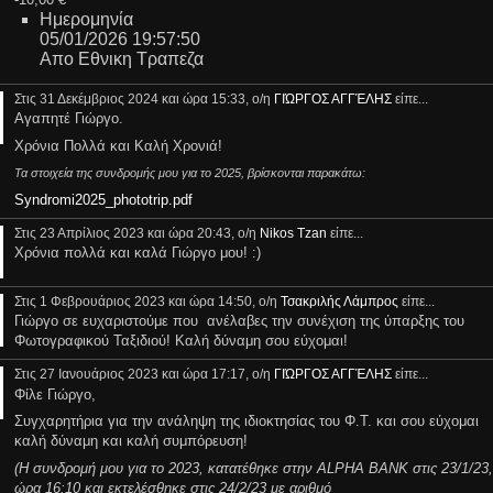
Ημερομηνία
05/01/2026 19:57:50
Απο Εθνικη Τραπεζα
Στις 31 Δεκέμβριος 2024 και ώρα 15:33, ο/η
ΓΙΏΡΓΟΣ ΑΓΓΈΛΗΣ
είπε...
Αγαπητέ Γιώργο.
Χρόνια Πολλά και Καλή Χρονιά!
Τα στοιχεία της συνδρομής μου για το 2025, βρίσκονται παρακάτω:
Syndromi2025_phototrip.pdf
Στις 23 Απρίλιος 2023 και ώρα 20:43, ο/η
Nikos Tzan
είπε...
Χρόνια πολλά και καλά Γιώργο μου! :)
Στις 1 Φεβρουάριος 2023 και ώρα 14:50, ο/η
Τσακριλής Λάμπρος
είπε...
Γιώργο σε ευχαριστούμε που ανέλαβες την συνέχιση της ύπαρξης του
Φωτογραφικού Ταξιδιού! Καλή δύναμη σου εύχομαι!
Στις 27 Ιανουάριος 2023 και ώρα 17:17, ο/η
ΓΙΏΡΓΟΣ ΑΓΓΈΛΗΣ
είπε...
Φίλε Γιώργο,
Συγχαρητήρια για την ανάληψη της ιδιοκτησίας του Φ.Τ. και σου εύχομαι
καλή δύναμη και καλή συμπόρευση!
(Η συνδρομή μου για το 2023, κατατέθηκε στην ALPHA BANK στις 23/1/23,
ώρα 16:10 και εκτελέσθηκε στις 24/2/23 με αριθμό