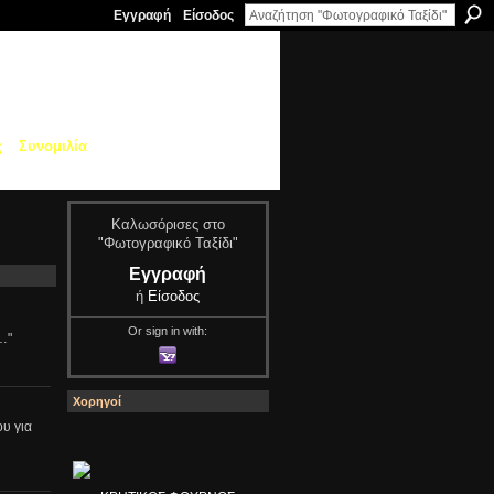
Εγγραφή
Είσοδος
ς
Συνομιλία
Καλωσόρισες στο
"Φωτογραφικό Ταξίδι"
Εγγραφή
ή
Είσοδος
Or sign in with:
…"
Χορηγοί
υ για