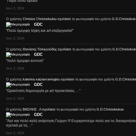
"Πάρα πολύ ωραία!"
Ιουν 2, 2024
Ο χρήστης
Christos Christodoulou
σχολίασε
τη φωτογραφία του χρήστη
G.D.Christolouk
GDC
"Πολύ όμορφη λήψη και art επεξεργασία!"
Ιουν 2, 2024
Ο χρήστης
Θανάσης Τσιλιγγούδης
σχολίασε
τη φωτογραφία του χρήστη
G.D.Christolou
GDC
"πολύ όμορφο κοντινό"
Ιουν 2, 2024
Ο χρήστης
katerina xatziavramoglou
σχολίασε
τη φωτογραφία του χρήστη
G.D.Christol
GDC
"Ωραιότατη δημιουργία με art προεκτάσεις.…"
Ιουν 2, 2024
Ο χρήστης
ΒΑΣΙΛΗΣ . Λ
σχολίασε
τη φωτογραφία του χρήστη
G.D.Christoloukas
GDC
"Αρτ και πολύ καλή ανάρτηση Γιώργο !!! Ευχαριστούμε πολύ για τις διευκρινήσει
σχετικά με τις…"
Ιουν 2, 2024