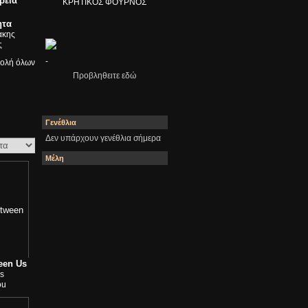
ρεία
ΚΡΗΤΙΚΟΣ ΦΟΥΡΝΟΣ
ητα
ακης
ς
-
ολή όλων
Προβληθειτε εδώ
Γενέθλια
Δεν υπάρχουν γενέθλια σήμερα
Μέλη
een Us
s
ou