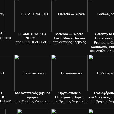
ή.
ΓΕΩΜΕΤΡΊΑ ΣΤΟ
Meteora — Where
Gateway to 
φειρατος
ΝΕΡΌ…
Earth Meets Heaven
Underworl
από
ΓΙΏΡΓΟΣ ΑΓΓΈΛΗΣ
από
Αντώνιος Καρβελάς
Prohodna Ca
Karlukovo, Bul
από
Αντώνιος Κα
Ο
Τσαλαπετεινός (Upupa
Οργανοποιείο
Ενδιαφέρου
ΣΗΣ…
epops)
Παναγιώτη Βαρλά
καλλιτεχνικές π
ΑΓΓΈΛΗΣ
από
Χρήστος Μαρούλης
από
Χρήστος Μαρούλης
από
Χρήστος Μα