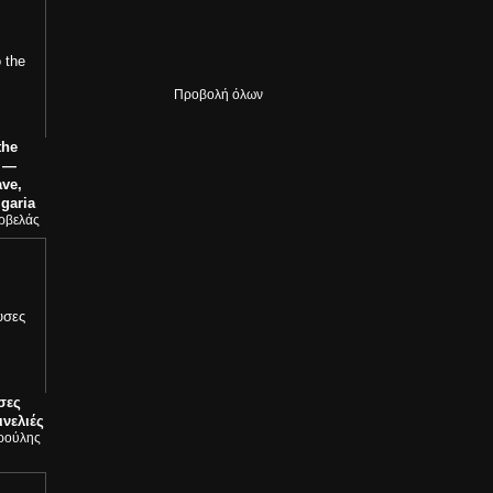
Προβολή όλων
the
d —
ve,
garia
ρβελάς
σες
ινελιές
ρούλης