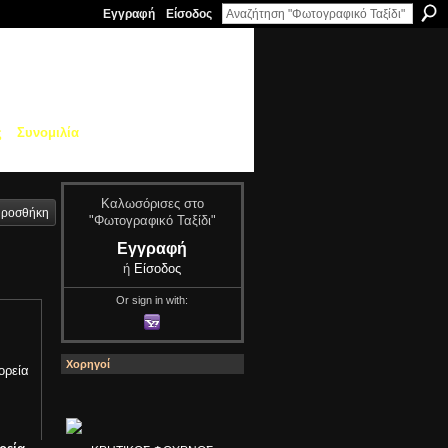
Εγγραφή
Είσοδος
ς
Συνομιλία
Καλωσόρισες στο
ροσθήκη
"Φωτογραφικό Ταξίδι"
Εγγραφή
ή
Είσοδος
Or sign in with:
Χορηγοί