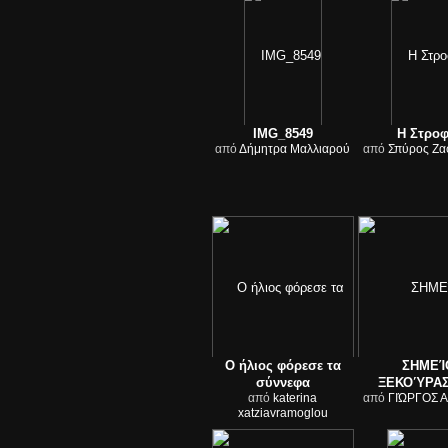
IMG_8549
Η Στροφ
από
Δήμητρα Μαλλιαρού
από
Σπύρος Ζα
Ο ήλιος φόρεσε τα
ΣΗΜΕΊ
σύννεφα
ΞΕΚΟΎΡΑ
από
katerina
από
ΓΙΏΡΓΟΣ 
xatziavramoglou