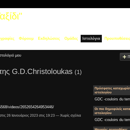
ξίδι"
γραφίες
Φόρουμ
Εκδηλώσεις
Ομάδες
Ιστολόγια
Προυποθέσει
ιστολόγιό μου
Π
/της G.D.Christoloukas
(1)
Πρόσφατες καταχωρίσ
ιστολογίου
GDC -couloirs du te
5568/videos/2652654264953446/
Οι πιο δημοφιλείς κατ
ιστολογίου
στις 26 Ιανουάριος 2023 στις 19:23 — Χωρίς σχόλια
GDC -couloirs du te
Μηνιαίες αρχειοθήκες