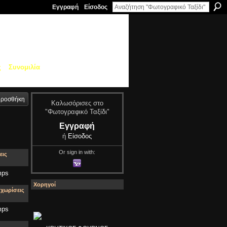
Εγγραφή
Είσοδος
ς
Συνομιλία
ροσθήκη
Καλωσόρισες στο
"Φωτογραφικό Ταξίδι"
Εγγραφή
ή
Είσοδος
Or sign in with:
εις
mps
Χορηγοί
αχωρίσεις
mps