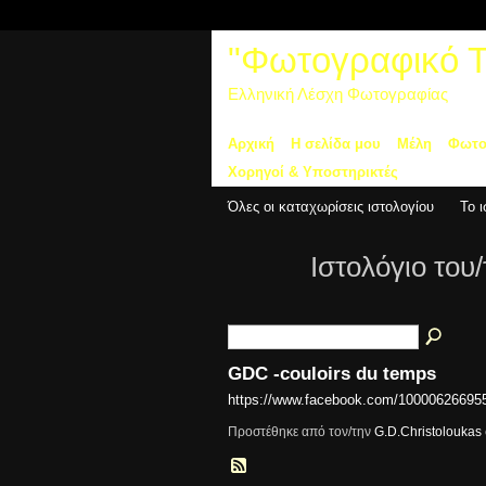
"Φωτογραφικό Τα
Ελληνική Λέσχη Φωτογραφίας
Αρχική
Η σελίδα μου
Μέλη
Φωτο
Χορηγοί & Υποστηρικτές
Όλες οι καταχωρίσεις ιστολογίου
Το 
Ιστολόγιο του
GDC -couloirs du temps
https://www.facebook.com/10000626695
Προστέθηκε από τον/την
G.D.Christoloukas