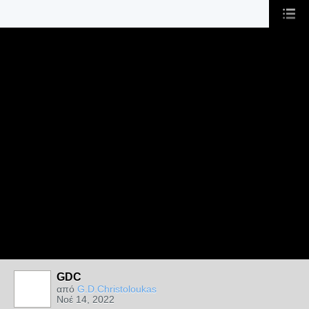
GDC
από
G.D.Christoloukas
Νοέ 14, 2022