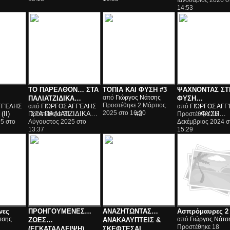
Ιανουάριος 2026 σ
14:53
ΤΟ ΠΑΡΕΛΘΟΝ… ΣΤΑ
ΤΟΠΙΑ ΚΑΙ ΦΥΣΗ #3
ΨΑΧΝΟΝΤΑΣ ΣΤ
από
Γιώργος Νάτσης
ΠΑΛΙΑΤΖΙΔΙΚΑ…
ΦΥΣΗ…
Προστέθηκε 2 Μάρτιος
ΓΓΈΛΗΣ
από
ΓΙΏΡΓΟΣ ΑΓΓΈΛΗΣ
από
ΓΙΏΡΓΟΣ ΑΓΓ
2025 στο 16:20
Προστέθηκε 31
Προστέθηκε 12
5 στο
Αύγουστος 2025 στο
Δεκέμβριος 2024 σ
13:37
15:29
νες
ΠΡΟHΓΟΥΜΕΝΕΣ…
ΑΝΑΖΗΤΩΝΤΑΣ…
Ασπρόμαυρες 2
τσης
από
Γιώργος Νάτσ
ΖΩΕΣ…
ΑΝΑΚΑΛΥΠΤΕΙΣ &
Προστέθηκε 18
(ΕΓΚΑΤΑΛΛΕΙΨΗ)
ΣΚΕΦΤΕΣΑΙ…