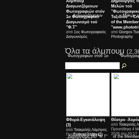
Άλμπουμ
Δημιουργίες 
Διαγωνιζόμενων
Μελών τού
Φωτογραφιών στόν
"Φωτογραφικ
1ο Φωτογραφικό
Ταξιδίου" - Cr
Διαγωνισμό τού
of the Members
"Φ.Τ"
"www.phototri
από
1ος Φωτογραφικός
από
Giorgos Ts
Διαγωνισμός
Photography
Όλα τα άλμπουμ
(2,3
Φθορά-Εγκατάλειψη
Θέατρο -Χορός
από
Τσακριλής 
(3)
Προστέθηκε 4 Μ
από
Τσακριλής Λάμπρος
2026 στο 20:17
Προστέθηκε 7 Μάιος