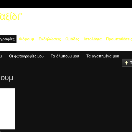
ξίδι"
γραφίες
Φόρουμ
Εκδηλώσεις
Ομάδες
Ιστολόγια
Προυποθέσει
μ
Οι φωτογραφίες μου
Τα άλμπουμ μου
Τα αγαπημένα μου
Π
πουμ