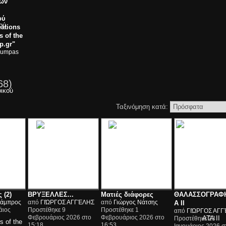
τών
ού
eations
 of the
p.gr"
oumpas
68)
Ταξινόμηση κατά:
 (2)
ΒΡΥΞΕΛΛΕΣ...
Ματιές διάφορες
ΘΑΛΑΣΣΟΓΡΑΦ
Λάμπρος
από
ΓΙΏΡΓΟΣ ΑΓΓΈΛΗΣ
από
Γιώργος Νάτσης
Α ΙΙ
άιος
Προστέθηκε 9
Προστέθηκε 1
από
ΓΙΏΡΓΟΣ ΑΓΓ
Φεβρουάριος 2026 στο
Φεβρουάριος 2026 στο
Προστέθηκε 23
15:18
16:53