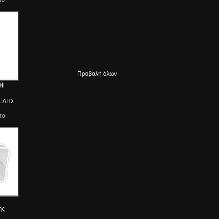
το
Προβολή όλων
Η
ΈΛΗΣ
το
ης