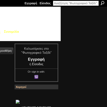
Εγγραφή
Είσοδος
ς
Συνομιλία
Καλωσόρισες στο
ροσθήκη
"Φωτογραφικό Ταξίδι"
Εγγραφή
ή
Είσοδος
Or sign in with:
Χορηγοί