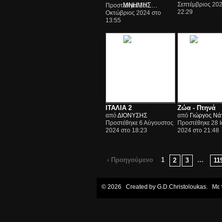
Σεπτέμβριος 202
Προστέθηκε 20
22:29
Οκτώβριος 2024 στο
13:55
ΙΤΑΛΙΑ 2
Ζώα - Πτηνά
από
ΔΙΟΝΥΣΗΣ
από
Γιώργος Νά
Προστέθηκε 6 Αύγουστος
Προστέθηκε 28 Ι
2024 στο 18:23
2024 στο 21:48
‹ Προηγούμενο
1
…
2
3
11
© 2026 Created by
G.D.Christoloukas
. Με 