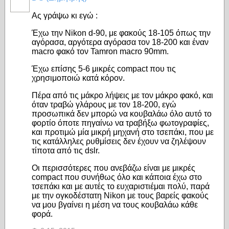
Ας γράψω κι εγώ :
Έχω την Nikon d-90, με φακούς 18-105 όπως την
αγόρασα, αργότερα αγόρασα τον 18-200 και έναν
macro φακό τον Tamron macro 90mm.
Έχω επίσης 5-6 μικρές compact που τις
χρησιμοποιώ κατά κόρον.
Πέρα από τις μάκρο λήψεις με τον μάκρο φακό, και
όταν τραβώ γλάρους με τον 18-200, εγώ
προσωπικά δεν μπορώ να κουβαλάω όλο αυτό το
φορτίο όποτε πηγαίνω να τραβήξω φωτογραφίες,
και προτιμώ μία μικρή μηχανή στο τσεπάκι, που με
τις κατάλληλες ρυθμίσεις δεν έχουν να ζηλέψουν
τίποτα από τις dslr.
Οι περισσότερες που ανεβάζω είναι με μικρές
compact που συνήθως όλο και κάποια έχω στο
τσεπάκι και με αυτές το ευχαριστιέμαι πολύ, παρά
με την ογκοδέστατη Nikon με τους βαρείς φακούς
να μου βγαίνει η μέση να τους κουβαλάω κάθε
φορά.