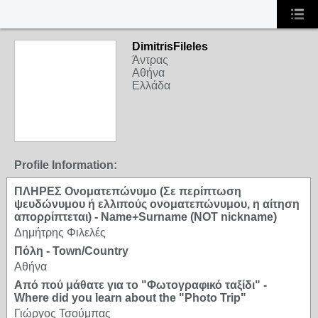
DimitrisFileles
Άντρας
Αθήνα
Ελλάδα
Profile Information:
ΠΛΗΡΕΣ Ονοματεπώνυμο (Σε περίπτωση
ψευδώνυμου ή ελλιπούς ονοματεπώνυμου, η αίτηση
απορρίπτεται) - Name+Surname (NOT nickname)
Δημήτρης Φιλελές
Πόλη - Town/Country
Αθήνα
Από πού μάθατε για το "Φωτογραφικό ταξίδι" -
Where did you learn about the "Photo Trip"
Γιώργος Τσούμπας