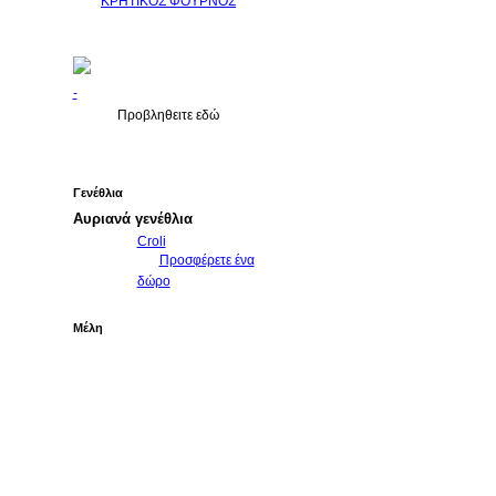
ΚΡΗΤΙΚΟΣ ΦΟΥΡΝΟΣ
-
Προβληθειτε εδώ
Γενέθλια
Αυριανά γενέθλια
Croli
Προσφέρετε ένα
δώρο
Μέλη