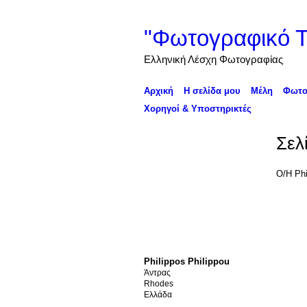
"Φωτογραφικό Τα
Ελληνική Λέσχη Φωτογραφίας
Αρχική
Η σελίδα μου
Μέλη
Φωτο
Χορηγοί & Υποστηρικτές
Σελ
Ο/Η Phi
Philippos Philippou
Άντρας
Rhodes
Ελλάδα