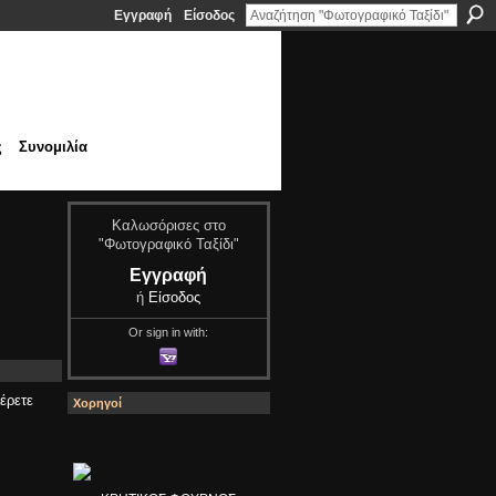
Εγγραφή
Είσοδος
ς
Συνομιλία
Καλωσόρισες στο
"Φωτογραφικό Ταξίδι"
Εγγραφή
ή
Είσοδος
Or sign in with:
έρετε
Χορηγοί