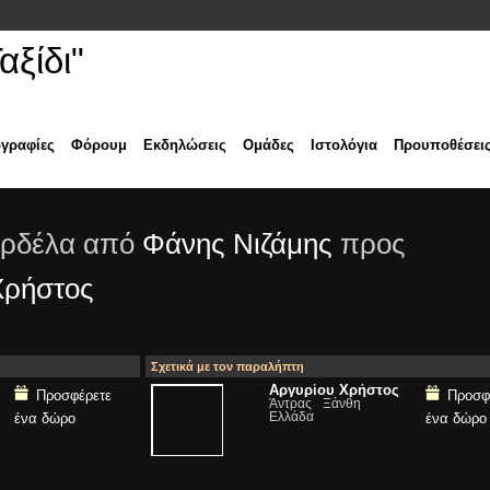
ξίδι"
γραφίες
Φόρουμ
Εκδηλώσεις
Ομάδες
Ιστολόγια
Προυποθέσει
ορδέλα από
Φάνης Νιζάμης
προς
Χρήστος
Σχετικά με τον παραλήπτη
Αργυρίου Χρήστος
Προσφέρετε
Προσφ
Άντρας
Ξάνθη
Ελλάδα
ένα δώρο
ένα δώρο