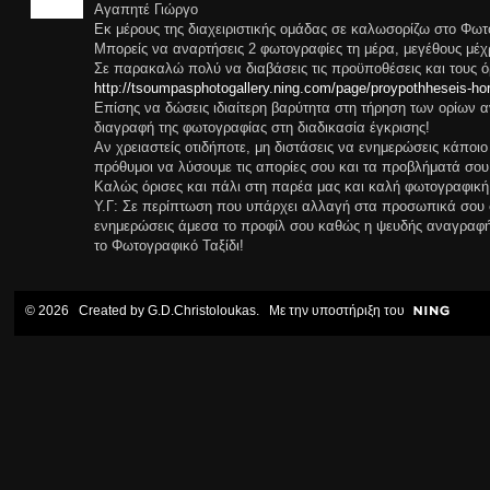
Αγαπητέ Γιώργο
Εκ μέρους της διαχειριστικής ομάδας σε καλωσορίζω στο Φωτο
Μπορείς να αναρτήσεις 2 φωτογραφίες τη μέρα, μεγέθους μέχρ
Σε παρακαλώ πολύ να διαβάσεις τις προϋποθέσεις και τους ό
http://tsoumpasphotogallery.ning.com/page/proypothheseis-hor
Επίσης να δώσεις ιδιαίτερη βαρύτητα στη τήρηση των ορίων 
διαγραφή της φωτογραφίας στη διαδικασία έγκρισης!
Αν χρειαστείς οτιδήποτε, μη διστάσεις να ενημερώσεις κάποιο
πρόθυμοι να λύσουμε τις απορίες σου και τα προβλήματά σου
Καλώς όρισες και πάλι στη παρέα μας και καλή φωτογραφική
Υ.Γ: Σε περίπτωση που υπάρχει αλλαγή στα προσωπικά σου στ
ενημερώσεις άμεσα το προφίλ σου καθώς η ψευδής αναγραφή 
το Φωτογραφικό Ταξίδι!
© 2026 Created by
G.D.Christoloukas
. Με την υποστήριξη του