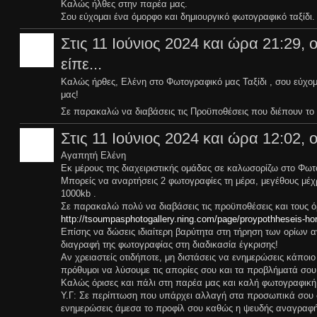
Καλώς ήλθες στην παρέα μας.
Σου εύχομαι ένα όμορφο και δημιουργικό φωτογραφικό ταξίδι.
Στις 11 Ιούνιος 2024 και ώρα 21:29, 
είπε...
Καλώς ήρθες, Ελένη στο Φωτογραφικό μας Ταξίδι , σου εύχομ
μας!
Σε παρακαλώ να διαβάσεις τις Προϋποθέσεις που διέπουν το si
Στις 11 Ιούνιος 2024 και ώρα 12:02, 
Αγαπητή Ελένη
Εκ μέρους της διαχειριστικής ομάδας σε καλωσορίζω στο Φωτο
Μπορείς να αναρτήσεις 2 φωτογραφίες τη μέρα, μεγέθους μέχρ
1000kb .
Σε παρακαλώ πολύ να διαβάσεις τις προϋποθέσεις και τους ό
http://tsoumpasphotogallery.ning.com/page/proypothheseis-hor
Επίσης να δώσεις ιδιαίτερη βαρύτητα στη τήρηση των ορίων 
διαγραφή της φωτογραφίας στη διαδικασία έγκρισης!
Αν χρειαστείς οτιδήποτε, μη διστάσεις να ενημερώσεις κάποιο
πρόθυμοι να λύσουμε τις απορίες σου και τα προβλήματά σου
Καλώς όρισες και πάλι στη παρέα μας και καλή φωτογραφική
Υ.Γ: Σε περίπτωση που υπάρχει αλλαγή στα προσωπικά σου στ
ενημερώσεις άμεσα το προφίλ σου καθώς η ψευδής αναγραφή 