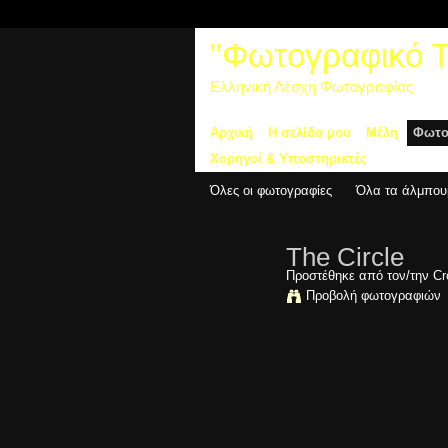
"Φωτογραφικό Τα
Ελληνική Λέσχη Φωτογραφίας
Αρχική
Η σελίδα μου
Μέλη
Φωτο
Χορηγοί & Υποστηρικτές
Όλες οι φωτογραφίες
Όλα τα άλμπου
The Circle
Προστέθηκε από τον/την
Cr
Προβολή φωτογραφιών