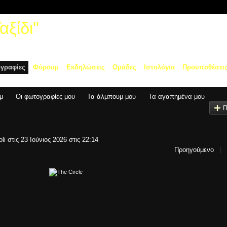
ξίδι"
γραφίες
Φόρουμ
Εκδηλώσεις
Ομάδες
Ιστολόγια
Προυποθέσει
μ
Οι φωτογραφίες μου
Τα άλμπουμ μου
Τα αγαπημένα μου
Π
oli
στις 23 Ιούνιος 2026 στις 22:14
Προηγούμενο
|