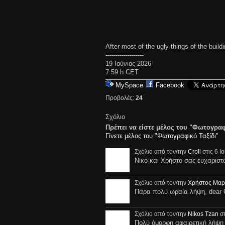
After most of the ugly things of the buildi
-------------------
19 Ιούνιος 2026
7:59 h CET
MySpace
Facebook
Προβολές:
24
Σχόλιο
Πρέπει να είστε μέλος του "Φωτογραφ
Γίνετε μέλος του "Φωτογραφικό Ταξίδι"
Σχόλιο από τον/την
Croli
στις 6 Ι
Νίκο και Χρήστο σας ευχαριστ
Σχόλιο από τον/την
Χρήστος Μαρ
Πάρα πολύ ωραία λήψη, dear C
Σχόλιο από τον/την
Nikos Tzan
στ
Πολύ όμορφη αφαιρετική λήψη 