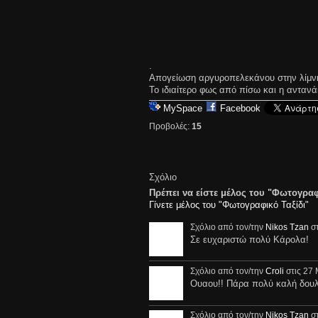
.
Απογείωση αργυροπελεκάνου στην λίμνη
Το ιδιαίτερο φως από πίσω και η ανταν
MySpace
Facebook
Προβολές:
15
Σχόλιο
Πρέπει να είστε μέλος του "Φωτογραφ
Γίνετε μέλος του "Φωτογραφικό Ταξίδι"
Σχόλιο από τον/την
Nikos Tzan
στ
Σε ευχαριστώ πολύ Κάρολα!
Σχόλιο από τον/την
Croli
στις 27 
Ουαου!! Πάρα πολύ καλή δουλε
Σχόλιο από τον/την
Nikos Tzan
στ