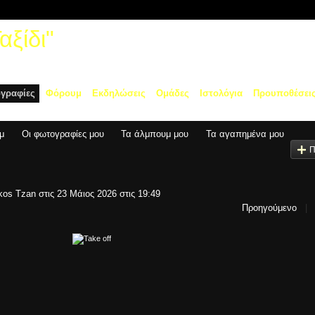
ξίδι"
γραφίες
Φόρουμ
Εκδηλώσεις
Ομάδες
Ιστολόγια
Προυποθέσει
μ
Οι φωτογραφίες μου
Τα άλμπουμ μου
Τα αγαπημένα μου
Π
kos Tzan
στις 23 Μάιος 2026 στις 19:49
Προηγούμενο
|