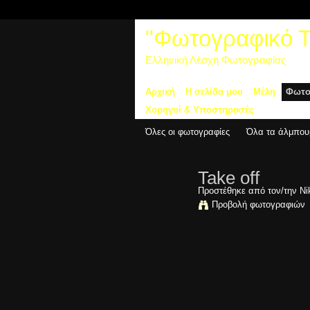
"Φωτογραφικό Τα
Ελληνική Λέσχη Φωτογραφίας
Αρχική
Η σελίδα μου
Μέλη
Φωτο
Χορηγοί & Υποστηρικτές
Όλες οι φωτογραφίες
Όλα τα άλμπου
Take off
Προστέθηκε από τον/την
Ni
Προβολή φωτογραφιών