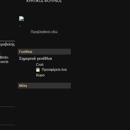
ΚΡΗΤΙΚΟΣ ΦΟΥΡΝΟΣ
-
Προβληθειτε εδώ
προβολής
Γενέθλια
:
Birds-
Σημερινά γενέθλια
nsects
Croli
Προσφέρετε ένα
δώρο
Μέλη