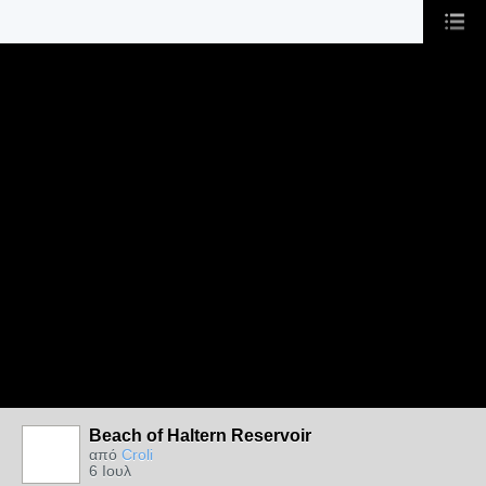
Beach of Haltern Reservoir
από
Croli
6 Ιουλ