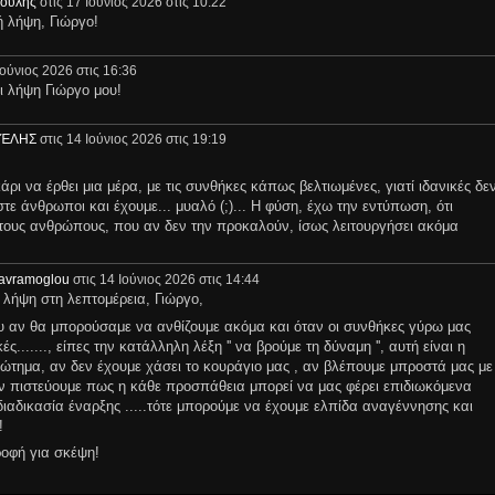
ούλης
στις 17 Ιούνιος 2026 στις 10:22
 λήψη, Γιώργο!
Ιούνιος 2026 στις 16:36
ι λήψη Γιώργο μου!
ΓΈΛΗΣ
στις 14 Ιούνιος 2026 στις 19:19
ρι να έρθει μια μέρα, με τις συνθήκες κάπως βελτιωμένες, γιατί ιδανικές δε
στε άνθρωποι και έχουμε... μυαλό (;)... Η φύση, έχω την εντύπωση, ότι
 τους ανθρώπους, που αν δεν την προκαλούν, ίσως λειτουργήσει ακόμα
iavramoglou
στις 14 Ιούνιος 2026 στις 14:44
 λήψη στη λεπτομέρεια, Γιώργο,
 αν θα μπορούσαμε να ανθίζουμε ακόμα και όταν οι συνθήκες γύρω μας
ς......., είπες την κατάλληλη λέξη '' να βρούμε τη δύναμη '', αυτή είναι η
ώτημα, αν δεν έχουμε χάσει το κουράγιο μας , αν βλέπουμε μπροστά μας με
 αν πιστεύουμε πως η κάθε προσπάθεια μπορεί να μας φέρει επιδιωκόμενα
ιαδικασία έναρξης .....τότε μπορούμε να έχουμε ελπίδα αναγέννησης και
ο!
οφή για σκέψη!