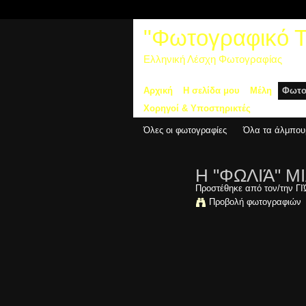
"Φωτογραφικό Τα
Ελληνική Λέσχη Φωτογραφίας
Αρχική
Η σελίδα μου
Μέλη
Φωτο
Χορηγοί & Υποστηρικτές
Όλες οι φωτογραφίες
Όλα τα άλμπου
Η "ΦΩΛΙΆ" 
Προστέθηκε από τον/την
Γ
Προβολή φωτογραφιών