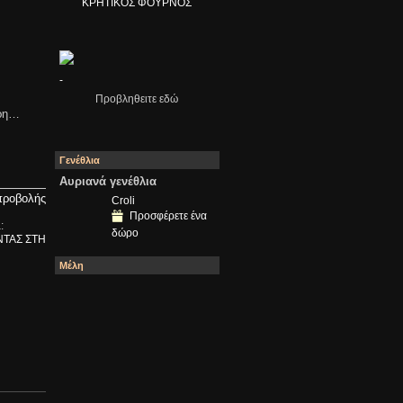
ΚΡΗΤΙΚΟΣ ΦΟΥΡΝΟΣ
-
Προβληθειτε εδώ
έρη…
Γενέθλια
Αυριανά γενέθλια
προβολής
Croli
Προσφέρετε ένα
:
δώρο
ΤΑΣ ΣΤΗ
Μέλη