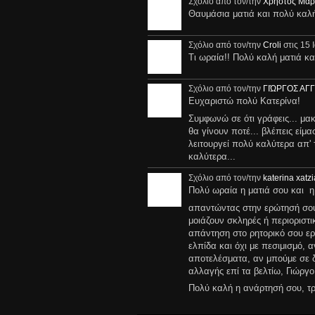
Σχόλιο από τον/την
Χρήστος Μαρ
Θαυμάσια ματιά και πολύ καλή
Σχόλιο από τον/την
Croli
στις 15 
Τι ωραία!! Πολύ καλή ματιά κα
Σχόλιο από τον/την
ΓΙΏΡΓΟΣ ΑΓ
Ευχαριστώ πολύ Κατερίνα!
Συμφωνώ σε ότι γράφεις... μακά
θα γίνουν ποτέ... βλέπεις είμα
λειτουργεί πολύ καλύτερα απ'
καλύτερα...
Σχόλιο από τον/την
katerina xatz
Πολύ ωραία η ματιά σου και η
απαντώντας στην ερώτησή σου
μοιάζουν σκληρές ή περιοριστικέ
απάντηση στο ρητορικό σου ερ
ελπίδα και όχι με πεσιμισμό,
αποτελέσματα, αν μπούμε σε δ
αλλαγής επί τα βελτίω, Γιώργ
Πολύ καλή η ανάρτησή σου, τρ