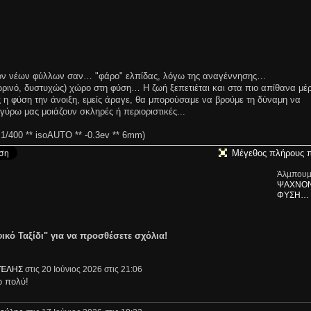
ων νέων φύλλων σαν… "φάρο" ελπίδας, λόγω της αναγέννησης…
οσωρινό, δυστυχώς) χώρο στη φύση… Η ζωή ξεπετιέται και στα πιο απίθανα μ
η φύση την άνοιξη, εμείς άραγε, θα μπορούσαμε να βρούμε τη δύναμη να
γύρω μας μοιάζουν σκληρές ή περιοριστικές...
1/400 ** isoAUTO ** -0.3ev ** 6mm)
Μέγεθος πλήρους 
Άλµπουµ
ΨΑΧΝΟΝ
ΦΥΣΗ…
ικό Ταξίδι" για να προσθέσετε σχόλια!
ΓΈΛΗΣ
στις 20 Ιούνιος 2026 στις 21:06
ώ πολύ!