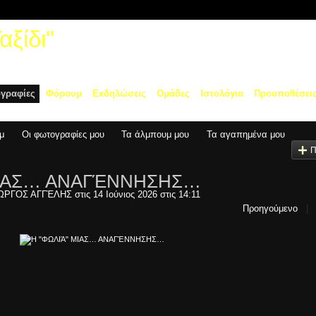
ξίδι"
γραφίες
Φόρουμ
Εκδηλώσεις
Ομάδες
Ιστολόγια
Προυποθέσει
μ
Οι φωτογραφίες μου
Τα άλμπουμ μου
Τα αγαπημένα μου
Π
ΜΙΑΣ… ΑΝΑΓΈΝΝΗΣΗΣ…
ΙΏΡΓΟΣ ΑΓΓΈΛΗΣ
στις 14 Ιούνιος 2026 στις 14:11
Προηγούμενο
|