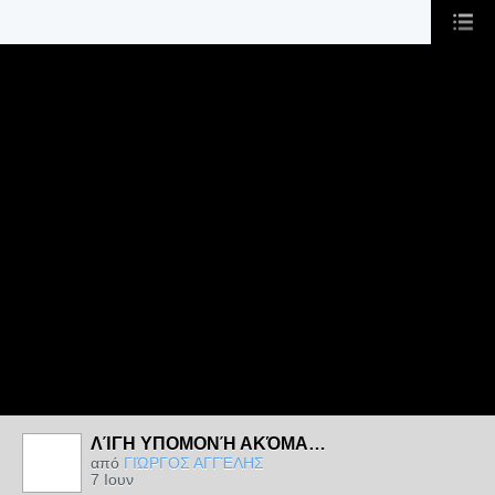
ΛΊΓΗ ΥΠΟΜΟΝΉ ΑΚΌΜΑ…
από
ΓΙΏΡΓΟΣ ΑΓΓΈΛΗΣ
7 Ιουν