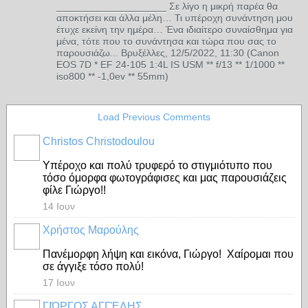
____________________ Σε λίγο η μικρή παρέα θα
αποκτήσει και άλλα μέλη… Τι υπέροχη συνάντηση μου
έτυχε εκείνη την ημέρα… Ένα ιδιαίτερο συναίσθημα για
μένα, τότε που το συνάντησα και τώρα που σας το
παρουσιάζω... Βρυξέλλες, 12/5/2022, 11:30 (Canon
EOS 7D * EF 24-105 1:4L IS USM ** f/13 ** 1/1000 **
iso800 ** -1,0ev ** 55mm)
Load Previous Comments
Christos Christodoulou
Υπέροχο και πολύ τρυφερό το στιγμιότυπο που
τόσο όμορφα φωτογράφισες και μας παρουσιάζεις
φίλε Γιώργο!!
14 Ιουν
Χρήστος Μαρούλης
Πανέμορφη λήψη και εικόνα, Γιώργο! Χαίρομαι που
σε άγγιξε τόσο πολύ!
17 Ιουν
ΓΙΏΡΓΟΣ ΑΓΓΈΛΗΣ