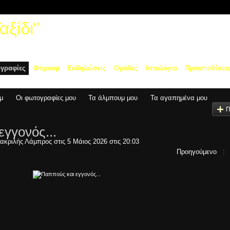
ξίδι"
γραφίες
Φόρουμ
Εκδηλώσεις
Ομάδες
Ιστολόγια
Προυποθέσει
μ
Οι φωτογραφίες μου
Τα άλμπουμ μου
Τα αγαπημένα μου
Π
γγονός...
ακριλής Λάμπρος
στις 5 Μάιος 2026 στις 20:03
Προηγούμενο
|