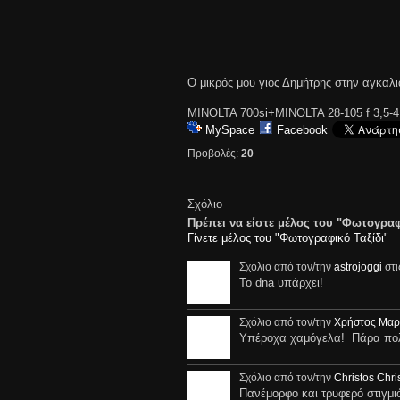
Ο μικρός μου γιος Δημήτρης στην αγκαλ
MINOLTA 700si+MINOLTA 28-105 f 3,5-4
MySpace
Facebook
Προβολές:
20
Σχόλιο
Πρέπει να είστε μέλος του "Φωτογραφ
Γίνετε μέλος του "Φωτογραφικό Ταξίδι"
Σχόλιο από τον/την
astrojoggi
στι
Το dna υπάρχει!
Σχόλιο από τον/την
Χρήστος Μαρ
Υπέροχα χαμόγελα! Πάρα πολ
Σχόλιο από τον/την
Christos Chri
Πανέμορφο και τρυφερό στιγμ