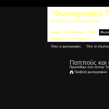
"Φωτογραφικό Τα
Ελληνική Λέσχη Φωτογραφίας
Αρχική
Η σελίδα μου
Μέλη
Φωτο
Χορηγοί & Υποστηρικτές
Όλες οι φωτογραφίες
Όλα τα άλμπου
Παππούς και ε
Προστέθηκε από τον/την
Τσ
Προβολή φωτογραφιών