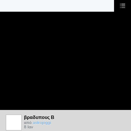
βραδυπους Β
από
astrojoggi
8 Ιαν