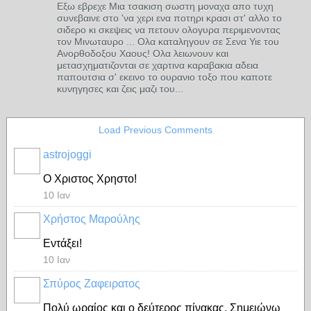
Εξω εβρεχε Μια τσακιση σωστη μοναχα απο τυχη
συνεβαινε στο 'να χερι ενα ποτηρι κρασι στ' αλλο το
σιδερο κι σκεψεις να πετουν ολογυρα περιμενοντας
τον Μινωταυρο ... Ολα καταληγουν σε Σενα Υιε του
Ανορθοδοξου Χαους! Ολα λειωνουν και
μετασχηματιζονται σε χαρτινα καραβακια αδεια
παπουτσια σ' εκεινο το ουρανιο τοξο που καποτε
κυνηγησες και ζεις μαζι του...
Load Previous Comments
astrojoggi
Ο Χριστος Χρηστο!
10 Ιαν
Χρήστος Μαρούλης
Εντάξει!
10 Ιαν
Σπύρος Ζαφειρατος
Πολύ ωραίος και ο δεύτερος πίνακας. Σημειώνω