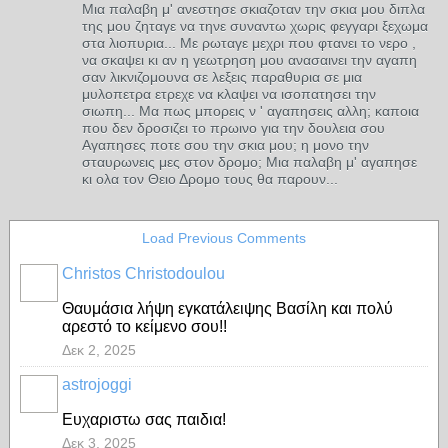
Μια παλαβη μ' ανεστησε σκιαζοταν την σκια μου διπλα
της μου ζηταγε να τηνε συναντω χωρις φεγγαρι ξεχωμα
στα λιοπυρια... Με ρωταγε μεχρι που φτανει το νερο ,
να σκαψει κι αν η γεωτρηση μου ανασαινει την αγαπη
σαν λικνιζομουνα σε λεξεις παραθυρια σε μια
μυλοπετρα ετρεχε να κλαψει να ισοπατησει την
σιωπη... Μα πως μπορεις ν ' αγαπησεις αλλη; καποια
που δεν δροσιζει το πρωινο για την δουλεια σου
Αγαπησες ποτε σου την σκια μου; η μονο την
σταυρωνεις μες στον δρομο; Μια παλαβη μ' αγαπησε
κι ολα τον Θειο Δρομο τους θα παρουν...
Load Previous Comments
Christos Christodoulou
Θαυμάσια λήψη εγκατάλειψης Βασίλη και πολύ
αρεστό το κείμενο σου!!
Δεκ 2, 2025
astrojoggi
Ευχαριστω σας παιδια!
Δεκ 3, 2025