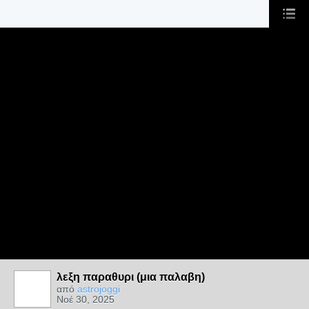
λεξη παραθυρι (μια παλαβη)
από
astrojoggi
Νοέ 30, 2025